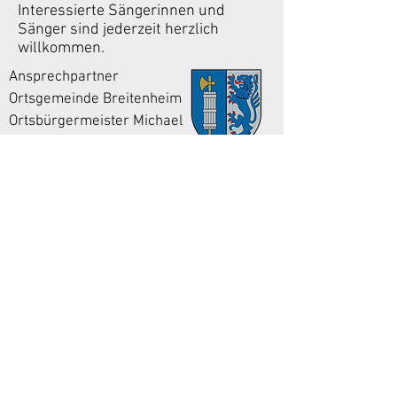
Interessierte Sängerinnen und
Sänger sind jederzeit herzlich
willkommen.
Ansprechpartner
Ortsgemeinde Breitenheim
Ortsbürgermeister Michael
Westenberger
Telefon:
06753 - 3643
E-Mail:
breitenheim@vg-nahe-glan.de
breitenheim.og@gmail.com
Impressum
Datenschutz