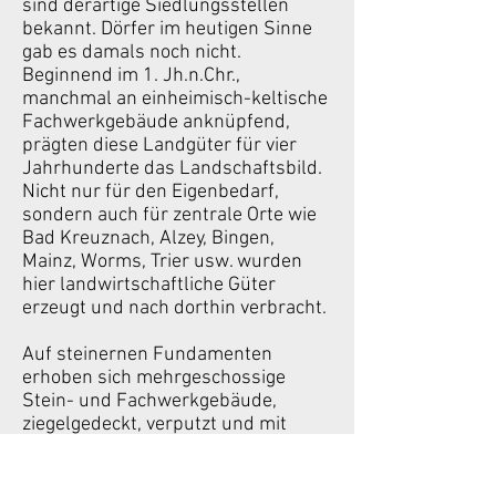
sind derartige Siedlungsstellen
bekannt. Dörfer im heutigen Sinne
gab es damals noch nicht.
Beginnend im 1. Jh.n.Chr.,
manchmal an einheimisch-keltische
Fachwerkgebäude anknüpfend,
prägten diese Landgüter für vier
Jahrhunderte das Landschaftsbild.
Nicht nur für den Eigenbedarf,
sondern auch für zentrale Orte wie
Bad Kreuznach, Alzey, Bingen,
Mainz, Worms, Trier usw. wurden
hier landwirtschaftliche Güter
erzeugt und nach dorthin verbracht.
Auf steinernen Fundamenten
erhoben sich mehrgeschossige
Stein- und Fachwerkgebäude,
ziegelgedeckt, verputzt und mit
verglasten Fenstern. Im Inneren gab
es Mörtelstrichböden, manchmal
Mosaike, Fußbodenheizung, bemalte